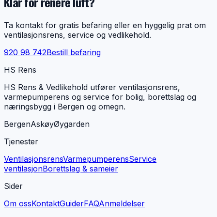
Klar for renere luft?
Ta kontakt for gratis befaring eller en hyggelig prat om
ventilasjonsrens, service og vedlikehold.
920 98 742
Bestill befaring
HS Rens
HS Rens & Vedlikehold utfører ventilasjonsrens,
varmepumperens og service for bolig, borettslag og
næringsbygg i Bergen og omegn.
Bergen
Askøy
Øygarden
Tjenester
Ventilasjonsrens
Varmepumperens
Service
ventilasjon
Borettslag & sameier
Sider
Om oss
Kontakt
Guider
FAQ
Anmeldelser