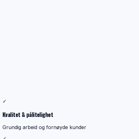
Profesjonell ventilasjonsrens
✓
Dokumentasjon, kontroll og ryddig utførelse
Kvalitet & pålitelighet
Grundig arbeid og fornøyde kunder
✓