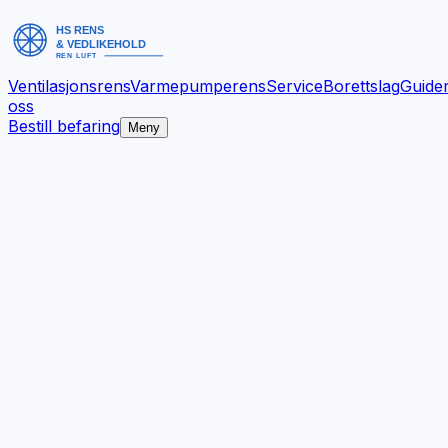
Ventilasjonsrens
Varmepumperens
Service
Borettslag
Guide
oss
Bestill befaring
Meny
Bedre inneklima.