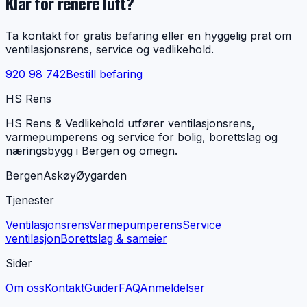
Klar for renere luft?
Ta kontakt for gratis befaring eller en hyggelig prat om
ventilasjonsrens, service og vedlikehold.
920 98 742
Bestill befaring
HS Rens
HS Rens & Vedlikehold utfører ventilasjonsrens,
varmepumperens og service for bolig, borettslag og
næringsbygg i Bergen og omegn.
Bergen
Askøy
Øygarden
Tjenester
Ventilasjonsrens
Varmepumperens
Service
ventilasjon
Borettslag & sameier
Sider
Om oss
Kontakt
Guider
FAQ
Anmeldelser