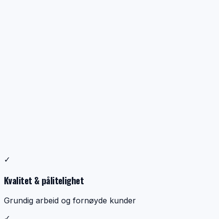
Profesjonell ventilasjonsrens
✓
Dokumentasjon, kontroll og ryddig utførelse
Kvalitet & pålitelighet
Grundig arbeid og fornøyde kunder
✓