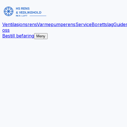
Ventilasjonsrens
Varmepumperens
Service
Borettslag
Guide
oss
Bestill befaring
Meny
Bedre inneklima.