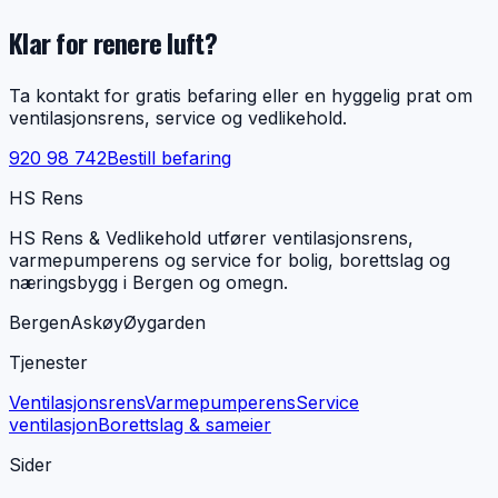
Klar for renere luft?
Ta kontakt for gratis befaring eller en hyggelig prat om
ventilasjonsrens, service og vedlikehold.
920 98 742
Bestill befaring
HS Rens
HS Rens & Vedlikehold utfører ventilasjonsrens,
varmepumperens og service for bolig, borettslag og
næringsbygg i Bergen og omegn.
Bergen
Askøy
Øygarden
Tjenester
Ventilasjonsrens
Varmepumperens
Service
ventilasjon
Borettslag & sameier
Sider