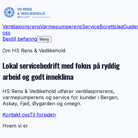
Ventilasjonsrens
Varmepumperens
Service
Borettslag
Guide
oss
Bestill befaring
Meny
Om HS Rens & Vedlikehold
Lokal servicebedrift med fokus på ryddig
arbeid og godt inneklima
HS Rens & Vedlikehold utfører ventilasjonsrens,
varmepumperens og service for kunder i Bergen,
Askøy, Fjell, Øygarden og omegn.
Kontakt oss
Til forsiden
Hvem vi er