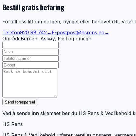
Bestill gratis befaring
Fortell oss litt om boligen, bygget eller behovet ditt. Vi ta
Telefon
920 98 742
→
E-post
post@hsrens.no
→
Område
Bergen, Askøy, Fjell og omegn
Send forespørsel
Ved å sende inn skjemaet ber du HS Rens & Vedlikehold k
HS Rens
HS Rens & Vedlikehold utfører ventilasjonsrens, varmepu