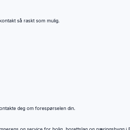
r kontakt så raskt som mulig.
ontakte deg om forespørselen din.
mperens og service for bolig, borettslag og næringsbygg i