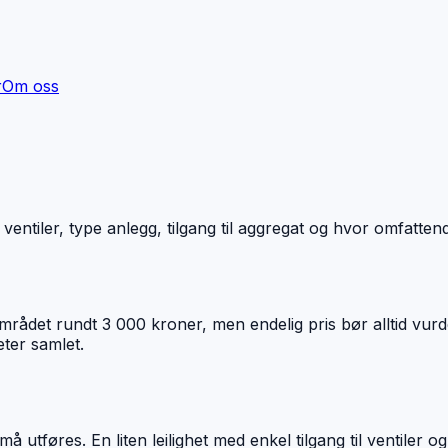
r
Om oss
ventiler, type anlegg, tilgang til aggregat og hvor omfattend
området rundt 3 000 kroner, men endelig pris bør alltid vurder
eter samlet.
 utføres. En liten leilighet med enkel tilgang til ventiler o