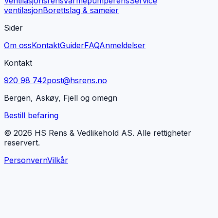
Ventilasjonsrens
Varmepumperens
Service
ventilasjon
Borettslag & sameier
Sider
Om oss
Kontakt
Guider
FAQ
Anmeldelser
Kontakt
920 98 742
post@hsrens.no
Bergen, Askøy, Fjell og omegn
Bestill befaring
© 2026 HS Rens & Vedlikehold AS. Alle rettigheter
reservert.
Personvern
Vilkår