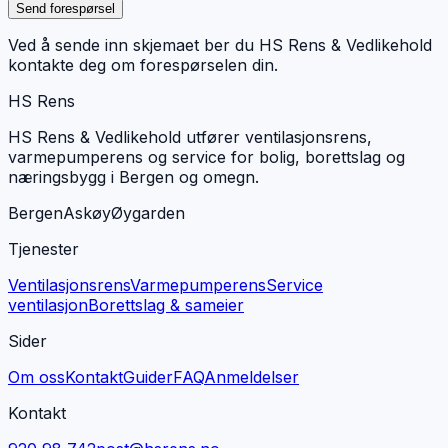
Send forespørsel
Ved å sende inn skjemaet ber du HS Rens & Vedlikehold
kontakte deg om forespørselen din.
HS Rens
HS Rens & Vedlikehold utfører ventilasjonsrens,
varmepumperens og service for bolig, borettslag og
næringsbygg i Bergen og omegn.
Bergen
Askøy
Øygarden
Tjenester
Ventilasjonsrens
Varmepumperens
Service
ventilasjon
Borettslag & sameier
Sider
Om oss
Kontakt
Guider
FAQ
Anmeldelser
Kontakt