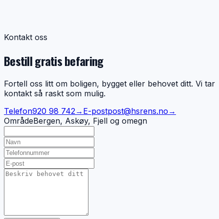
Renser dere balansert ventilasjon?
+
Renser dere kjøkkenkanaler med fett?
+
Bytter dere filter i ventilasjonsanlegg?
+
Kontakt oss
Utfører dere arbeid for borettslag og sameier?
+
Bestill gratis befaring
Fortell oss litt om boligen, bygget eller behovet ditt. Vi tar
kontakt så raskt som mulig.
Telefon
920 98 742
→
E-post
post@hsrens.no
→
Område
Bergen, Askøy, Fjell og omegn