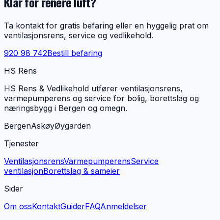
Klar for renere luft?
Ta kontakt for gratis befaring eller en hyggelig prat om
ventilasjonsrens, service og vedlikehold.
920 98 742
Bestill befaring
HS Rens
HS Rens & Vedlikehold utfører ventilasjonsrens,
varmepumperens og service for bolig, borettslag og
næringsbygg i Bergen og omegn.
Bergen
Askøy
Øygarden
Tjenester
Ventilasjonsrens
Varmepumperens
Service
ventilasjon
Borettslag & sameier
Sider
Om oss
Kontakt
Guider
FAQ
Anmeldelser