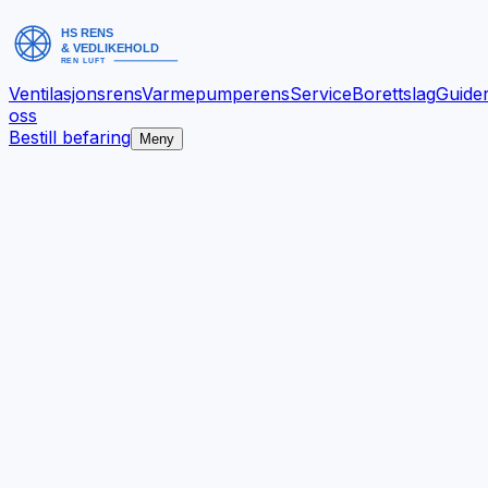
Ventilasjonsrens
Varmepumperens
Service
Borettslag
Guide
oss
Bestill befaring
Meny
Bedre inneklima.