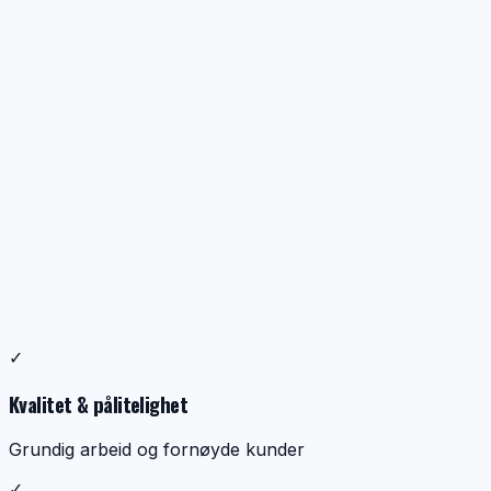
Profesjonell ventilasjonsrens
✓
Dokumentasjon, kontroll og ryddig utførelse
Kvalitet & pålitelighet
Grundig arbeid og fornøyde kunder
✓