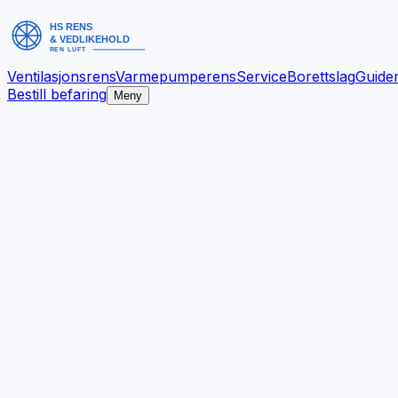
Ventilasjonsrens
Varmepumperens
Service
Borettslag
Guide
Bestill befaring
Meny
Bedre inneklima.
Bestill befaring
Se tjenester
✓
Dokumentert arbeid
✓
Ryddig gjennomføring
✓
Bergen og omegn