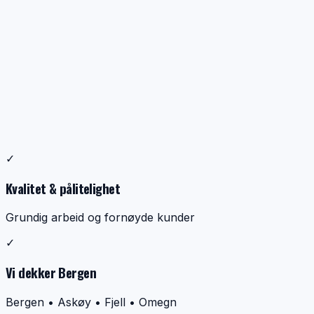
Profesjonell ventilasjonsrens
✓
Dokumentasjon, kontroll og ryddig utførelse
Kvalitet & pålitelighet
Grundig arbeid og fornøyde kunder
✓
Vi dekker Bergen
Bergen • Askøy • Fjell • Omegn