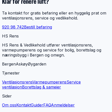
Klar for renere luft?
Ta kontakt for gratis befaring eller en hyggelig prat om
ventilasjonsrens, service og vedlikehold.
920 98 742
Bestill befaring
HS Rens
HS Rens & Vedlikehold utfører ventilasjonsrens,
varmepumperens og service for bolig, borettslag og
næringsbygg i Bergen og omegn.
Bergen
Askøy
Øygarden
Tjenester
Ventilasjonsrens
Varmepumperens
Service
ventilasjon
Borettslag & sameier
Sider
Om oss
Kontakt
Guider
FAQ
Anmeldelser