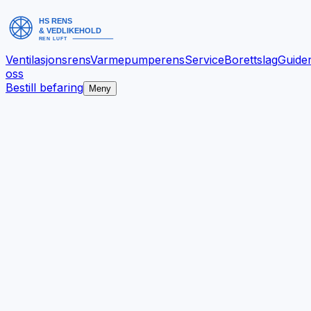
Ventilasjonsrens
Varmepumperens
Service
Borettslag
Guide
oss
Bestill befaring
Meny
Bedre inneklima.