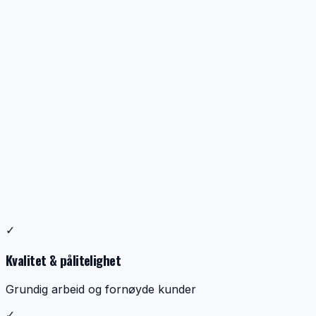
Profesjonell ventilasjonsrens
✓
Dokumentasjon, kontroll og ryddig utførelse
Kvalitet & pålitelighet
Grundig arbeid og fornøyde kunder
✓