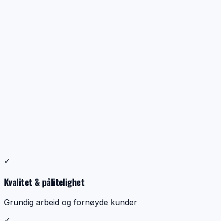
Profesjonell ventilasjonsrens
✓
Dokumentasjon, kontroll og ryddig utførelse
Kvalitet & pålitelighet
Grundig arbeid og fornøyde kunder
✓