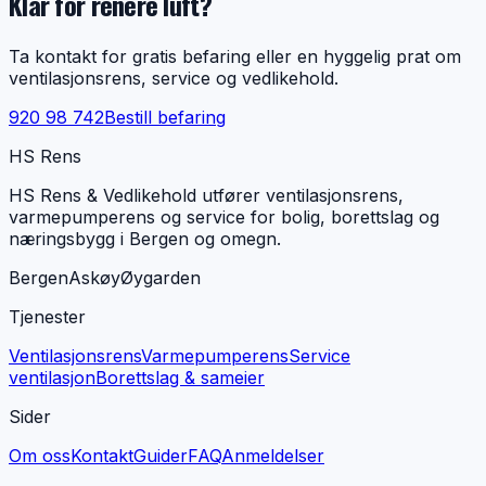
Klar for renere luft?
Ta kontakt for gratis befaring eller en hyggelig prat om
ventilasjonsrens, service og vedlikehold.
920 98 742
Bestill befaring
HS Rens
HS Rens & Vedlikehold utfører ventilasjonsrens,
varmepumperens og service for bolig, borettslag og
næringsbygg i Bergen og omegn.
Bergen
Askøy
Øygarden
Tjenester
Ventilasjonsrens
Varmepumperens
Service
ventilasjon
Borettslag & sameier
Sider
Om oss
Kontakt
Guider
FAQ
Anmeldelser