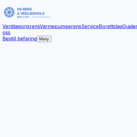
Ventilasjonsrens
Varmepumperens
Service
Borettslag
Guide
oss
Bestill befaring
Meny
Bedre inneklima.