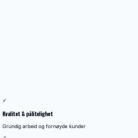
Profesjonell ventilasjonsrens
✓
Dokumentasjon, kontroll og ryddig utførelse
Kvalitet & pålitelighet
Grundig arbeid og fornøyde kunder
✓