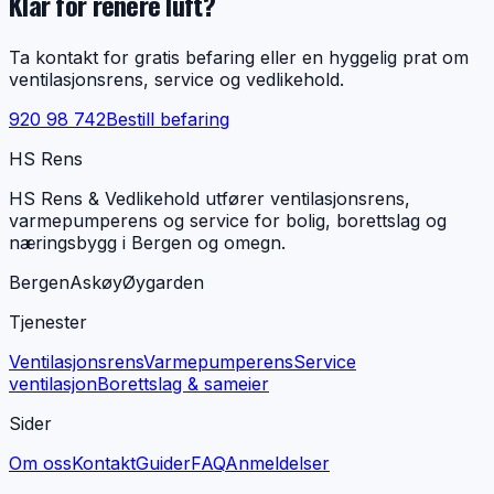
Klar for renere luft?
Ta kontakt for gratis befaring eller en hyggelig prat om
ventilasjonsrens, service og vedlikehold.
920 98 742
Bestill befaring
HS Rens
HS Rens & Vedlikehold utfører ventilasjonsrens,
varmepumperens og service for bolig, borettslag og
næringsbygg i Bergen og omegn.
Bergen
Askøy
Øygarden
Tjenester
Ventilasjonsrens
Varmepumperens
Service
ventilasjon
Borettslag & sameier
Sider
Om oss
Kontakt
Guider
FAQ
Anmeldelser