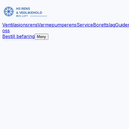
Ventilasjonsrens
Varmepumperens
Service
Borettslag
Guide
oss
Bestill befaring
Meny
Bedre inneklima.