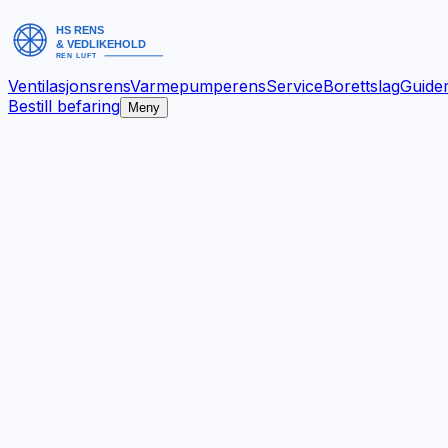
Ventilasjonsrens
Varmepumperens
Service
Borettslag
Guide
Bestill befaring
Meny
Bedre inneklima.
Bestill befaring
Se tjenester
✓
Dokumentert arbeid
✓
Ryddig gjennomføring
✓
Bergen og omegn