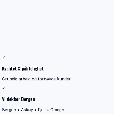
Profesjonell ventilasjonsrens
✓
Dokumentasjon, kontroll og ryddig utførelse
Kvalitet & pålitelighet
Grundig arbeid og fornøyde kunder
✓
Vi dekker Bergen
Bergen • Askøy • Fjell • Omegn