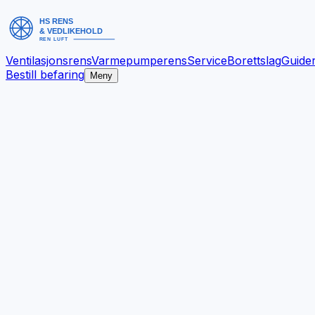
Ventilasjonsrens
Varmepumperens
Service
Borettslag
Guide
Bestill befaring
Meny
Bedre inneklima.
Bestill befaring
Se tjenester
✓
Dokumentert arbeid
✓
Ryddig gjennomføring
✓
Bergen og omegn