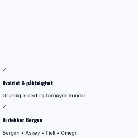
Profesjonell ventilasjonsrens
✓
Dokumentasjon, kontroll og ryddig utførelse
Kvalitet & pålitelighet
Grundig arbeid og fornøyde kunder
✓
Vi dekker Bergen
Bergen • Askøy • Fjell • Omegn