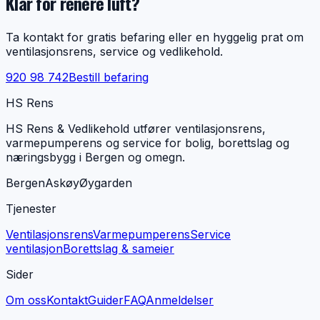
Klar for renere luft?
Ta kontakt for gratis befaring eller en hyggelig prat om
ventilasjonsrens, service og vedlikehold.
920 98 742
Bestill befaring
HS Rens
HS Rens & Vedlikehold utfører ventilasjonsrens,
varmepumperens og service for bolig, borettslag og
næringsbygg i Bergen og omegn.
Bergen
Askøy
Øygarden
Tjenester
Ventilasjonsrens
Varmepumperens
Service
ventilasjon
Borettslag & sameier
Sider
Om oss
Kontakt
Guider
FAQ
Anmeldelser