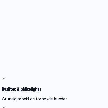
Profesjonell ventilasjonsrens
✓
Dokumentasjon, kontroll og ryddig utførelse
Kvalitet & pålitelighet
Grundig arbeid og fornøyde kunder
✓