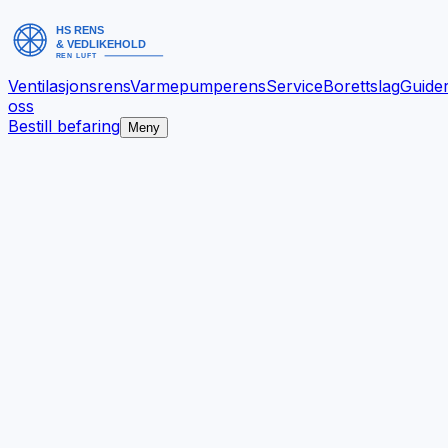
Ventilasjonsrens
Varmepumperens
Service
Borettslag
Guide
oss
Bestill befaring
Meny
Bedre inneklima.