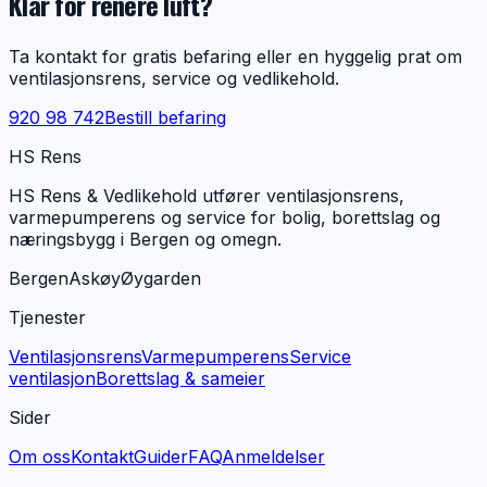
Klar for renere luft?
Ta kontakt for gratis befaring eller en hyggelig prat om
ventilasjonsrens, service og vedlikehold.
920 98 742
Bestill befaring
HS Rens
HS Rens & Vedlikehold utfører ventilasjonsrens,
varmepumperens og service for bolig, borettslag og
næringsbygg i Bergen og omegn.
Bergen
Askøy
Øygarden
Tjenester
Ventilasjonsrens
Varmepumperens
Service
ventilasjon
Borettslag & sameier
Sider
Om oss
Kontakt
Guider
FAQ
Anmeldelser