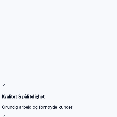
Profesjonell ventilasjonsrens
✓
Dokumentasjon, kontroll og ryddig utførelse
Kvalitet & pålitelighet
Grundig arbeid og fornøyde kunder
✓