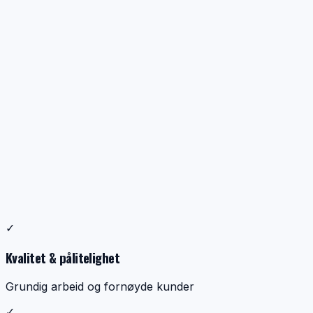
Profesjonell ventilasjonsrens
✓
Dokumentasjon, kontroll og ryddig utførelse
Kvalitet & pålitelighet
Grundig arbeid og fornøyde kunder
✓