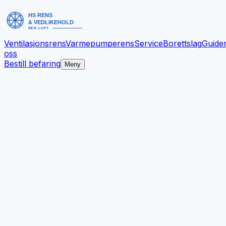
Ventilasjonsrens
Varmepumperens
Service
Borettslag
Guide
oss
Bestill befaring
Meny
Bedre inneklima.