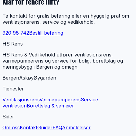
Klar for renere luft?
Ta kontakt for gratis befaring eller en hyggelig prat om
ventilasjonsrens, service og vedlikehold.
920 98 742
Bestill befaring
HS Rens
HS Rens & Vedlikehold utfører ventilasjonsrens,
varmepumperens og service for bolig, borettslag og
næringsbygg i Bergen og omegn.
Bergen
Askøy
Øygarden
Tjenester
Ventilasjonsrens
Varmepumperens
Service
ventilasjon
Borettslag & sameier
Sider
Om oss
Kontakt
Guider
FAQ
Anmeldelser