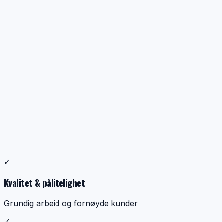
Profesjonell ventilasjonsrens
✓
Dokumentasjon, kontroll og ryddig utførelse
Kvalitet & pålitelighet
Grundig arbeid og fornøyde kunder
✓