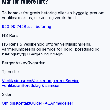
Klar for renere luft?
Ta kontakt for gratis befaring eller en hyggelig prat om
ventilasjonsrens, service og vedlikehold.
920 98 742
Bestill befaring
HS Rens
HS Rens & Vedlikehold utfører ventilasjonsrens,
varmepumperens og service for bolig, borettslag og
næringsbygg i Bergen og omegn.
Bergen
Askøy
Øygarden
Tjenester
Ventilasjonsrens
Varmepumperens
Service
ventilasjon
Borettslag & sameier
Sider
Om oss
Kontakt
Guider
FAQ
Anmeldelser