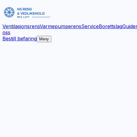
Ventilasjonsrens
Varmepumperens
Service
Borettslag
Guide
oss
Bestill befaring
Meny
Bedre inneklima.