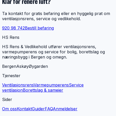
Klar for renere luft?
Ta kontakt for gratis befaring eller en hyggelig prat om
ventilasjonsrens, service og vedlikehold.
920 98 742
Bestill befaring
HS Rens
HS Rens & Vedlikehold utfører ventilasjonsrens,
varmepumperens og service for bolig, borettslag og
næringsbygg i Bergen og omegn.
Bergen
Askøy
Øygarden
Tjenester
Ventilasjonsrens
Varmepumperens
Service
ventilasjon
Borettslag & sameier
Sider
Om oss
Kontakt
Guider
FAQ
Anmeldelser