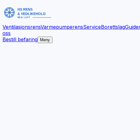
Ventilasjonsrens
Varmepumperens
Service
Borettslag
Guide
oss
Bestill befaring
Meny
Bedre inneklima.