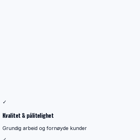
Profesjonell ventilasjonsrens
✓
Dokumentasjon, kontroll og ryddig utførelse
Kvalitet & pålitelighet
Grundig arbeid og fornøyde kunder
✓