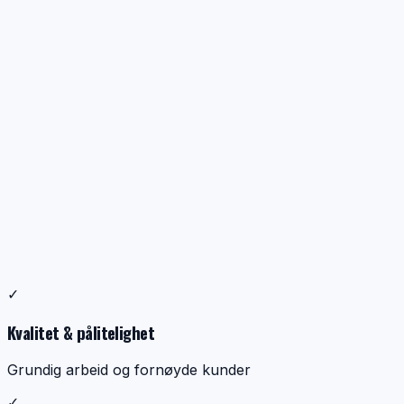
Profesjonell ventilasjonsrens
✓
Dokumentasjon, kontroll og ryddig utførelse
Kvalitet & pålitelighet
Grundig arbeid og fornøyde kunder
✓