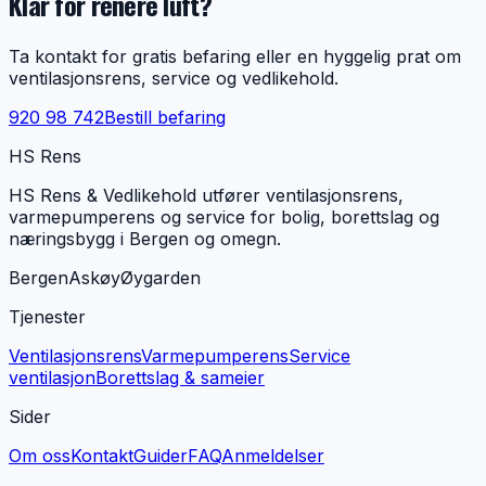
Klar for renere luft?
Ta kontakt for gratis befaring eller en hyggelig prat om
ventilasjonsrens, service og vedlikehold.
920 98 742
Bestill befaring
HS Rens
HS Rens & Vedlikehold utfører ventilasjonsrens,
varmepumperens og service for bolig, borettslag og
næringsbygg i Bergen og omegn.
Bergen
Askøy
Øygarden
Tjenester
Ventilasjonsrens
Varmepumperens
Service
ventilasjon
Borettslag & sameier
Sider
Om oss
Kontakt
Guider
FAQ
Anmeldelser