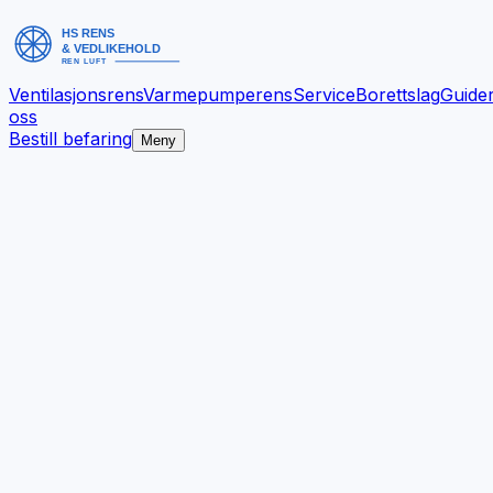
Ventilasjonsrens
Varmepumperens
Service
Borettslag
Guide
oss
Bestill befaring
Meny
Bedre inneklima.