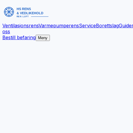
Ventilasjonsrens
Varmepumperens
Service
Borettslag
Guide
oss
Bestill befaring
Meny
Bedre inneklima.