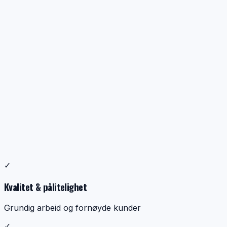
Profesjonell ventilasjonsrens
✓
Dokumentasjon, kontroll og ryddig utførelse
Kvalitet & pålitelighet
Grundig arbeid og fornøyde kunder
✓