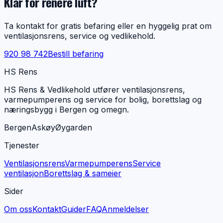
Klar for renere luft?
Ta kontakt for gratis befaring eller en hyggelig prat om
ventilasjonsrens, service og vedlikehold.
920 98 742
Bestill befaring
HS Rens
HS Rens & Vedlikehold utfører ventilasjonsrens,
varmepumperens og service for bolig, borettslag og
næringsbygg i Bergen og omegn.
Bergen
Askøy
Øygarden
Tjenester
Ventilasjonsrens
Varmepumperens
Service
ventilasjon
Borettslag & sameier
Sider
Om oss
Kontakt
Guider
FAQ
Anmeldelser