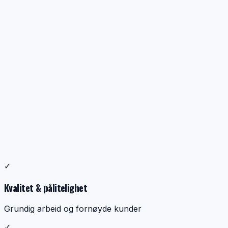
Profesjonell ventilasjonsrens
✓
Dokumentasjon, kontroll og ryddig utførelse
Kvalitet & pålitelighet
Grundig arbeid og fornøyde kunder
✓