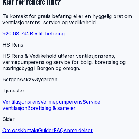
Klar for renere luft?
Ta kontakt for gratis befaring eller en hyggelig prat om
ventilasjonsrens, service og vedlikehold.
920 98 742
Bestill befaring
HS Rens
HS Rens & Vedlikehold utfører ventilasjonsrens,
varmepumperens og service for bolig, borettslag og
næringsbygg i Bergen og omegn.
Bergen
Askøy
Øygarden
Tjenester
Ventilasjonsrens
Varmepumperens
Service
ventilasjon
Borettslag & sameier
Sider
Om oss
Kontakt
Guider
FAQ
Anmeldelser