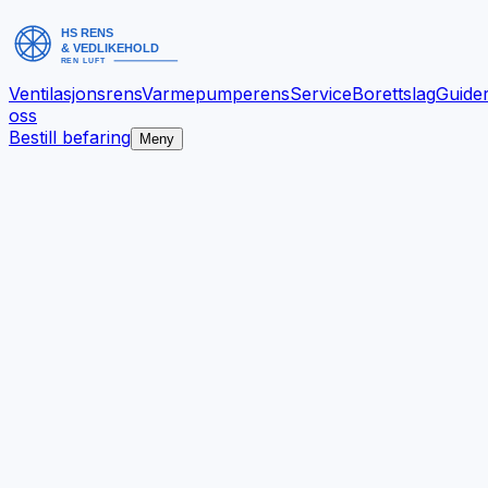
Ventilasjonsrens
Varmepumperens
Service
Borettslag
Guide
oss
Bestill befaring
Meny
Bedre inneklima.