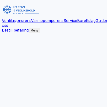
Ventilasjonsrens
Varmepumperens
Service
Borettslag
Guide
oss
Bestill befaring
Meny
Bedre inneklima.