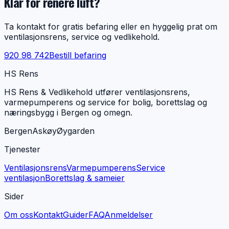
Klar for renere luft?
Ta kontakt for gratis befaring eller en hyggelig prat om
ventilasjonsrens, service og vedlikehold.
920 98 742
Bestill befaring
HS Rens
HS Rens & Vedlikehold utfører ventilasjonsrens,
varmepumperens og service for bolig, borettslag og
næringsbygg i Bergen og omegn.
Bergen
Askøy
Øygarden
Tjenester
Ventilasjonsrens
Varmepumperens
Service
ventilasjon
Borettslag & sameier
Sider
Om oss
Kontakt
Guider
FAQ
Anmeldelser