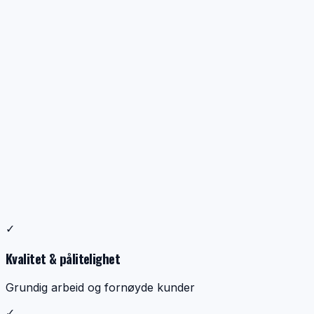
Profesjonell ventilasjonsrens
✓
Dokumentasjon, kontroll og ryddig utførelse
Kvalitet & pålitelighet
Grundig arbeid og fornøyde kunder
✓