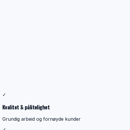
Profesjonell ventilasjonsrens
✓
Dokumentasjon, kontroll og ryddig utførelse
Kvalitet & pålitelighet
Grundig arbeid og fornøyde kunder
✓