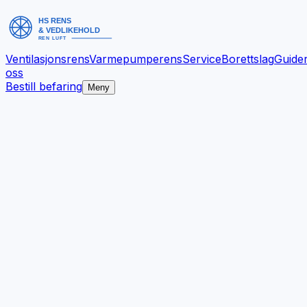
Ventilasjonsrens
Varmepumperens
Service
Borettslag
Guide
oss
Bestill befaring
Meny
Bedre inneklima.