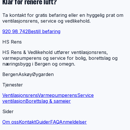
Klar for renere luft?
Ta kontakt for gratis befaring eller en hyggelig prat om
ventilasjonsrens, service og vedlikehold.
920 98 742
Bestill befaring
HS Rens
HS Rens & Vedlikehold utfører ventilasjonsrens,
varmepumperens og service for bolig, borettslag og
næringsbygg i Bergen og omegn.
Bergen
Askøy
Øygarden
Tjenester
Ventilasjonsrens
Varmepumperens
Service
ventilasjon
Borettslag & sameier
Sider
Om oss
Kontakt
Guider
FAQ
Anmeldelser