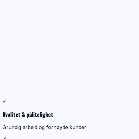
Profesjonell ventilasjonsrens
✓
Dokumentasjon, kontroll og ryddig utførelse
Kvalitet & pålitelighet
Grundig arbeid og fornøyde kunder
✓