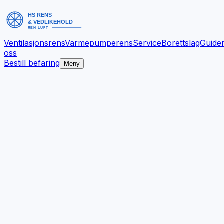
Ventilasjonsrens
Varmepumperens
Service
Borettslag
Guide
oss
Bestill befaring
Meny
Bedre inneklima.