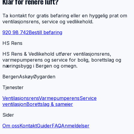
Klar for renere luft?
Ta kontakt for gratis befaring eller en hyggelig prat om
ventilasjonsrens, service og vedlikehold.
920 98 742
Bestill befaring
HS Rens
HS Rens & Vedlikehold utfører ventilasjonsrens,
varmepumperens og service for bolig, borettslag og
næringsbygg i Bergen og omegn.
Bergen
Askøy
Øygarden
Tjenester
Ventilasjonsrens
Varmepumperens
Service
ventilasjon
Borettslag & sameier
Sider
Om oss
Kontakt
Guider
FAQ
Anmeldelser