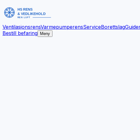
Ventilasjonsrens
Varmepumperens
Service
Borettslag
Guide
Bestill befaring
Meny
Bedre inneklima.
Bestill befaring
Se tjenester
✓
Dokumentert arbeid
✓
Ryddig gjennomføring
✓
Bergen og omegn