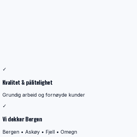
Profesjonell ventilasjonsrens
✓
Dokumentasjon, kontroll og ryddig utførelse
Kvalitet & pålitelighet
Grundig arbeid og fornøyde kunder
✓
Vi dekker Bergen
Bergen • Askøy • Fjell • Omegn