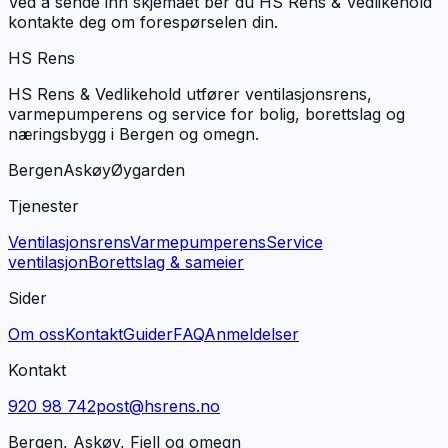
Ved å sende inn skjemaet ber du HS Rens & Vedlikehold
kontakte deg om forespørselen din.
HS Rens
HS Rens & Vedlikehold utfører ventilasjonsrens,
varmepumperens og service for bolig, borettslag og
næringsbygg i Bergen og omegn.
Bergen
Askøy
Øygarden
Tjenester
Ventilasjonsrens
Varmepumperens
Service
ventilasjon
Borettslag & sameier
Sider
Om oss
Kontakt
Guider
FAQ
Anmeldelser
Kontakt
920 98 742
post@hsrens.no
Bergen, Askøy, Fjell og omegn